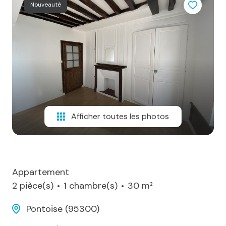
sommes-
Nouveauté
nous
Alerte
e-
mail
Contact
Afficher toutes les photos
Appartement
2 pièce(s)
1 chambre(s)
30 m²
Pontoise (95300)