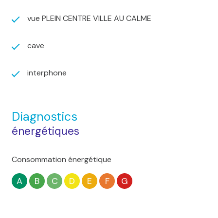
vue PLEIN CENTRE VILLE AU CALME
cave
interphone
Diagnostics
énergétiques
Consommation énergétique
A
B
C
D
E
F
G