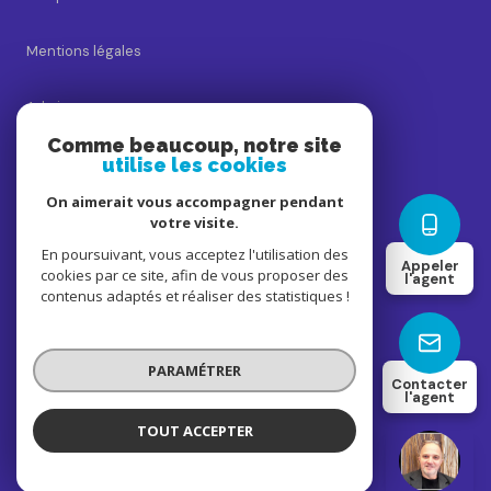
Mentions légales
Admin
Comme beaucoup, notre site
utilise les cookies
Nos honoraires
On aimerait vous accompagner pendant
Politique RGPD
votre visite.
En poursuivant, vous acceptez l'utilisation des
Appeler
cookies par ce site, afin de vous proposer des
Cookies
l'agent
contenus adaptés et réaliser des statistiques !
© 2026 | Tous droits réservés
PARAMÉTRER
Contacter
l'agent
Réalisé par
TOUT ACCEPTER
Ludovic Fresquet
Négociateur