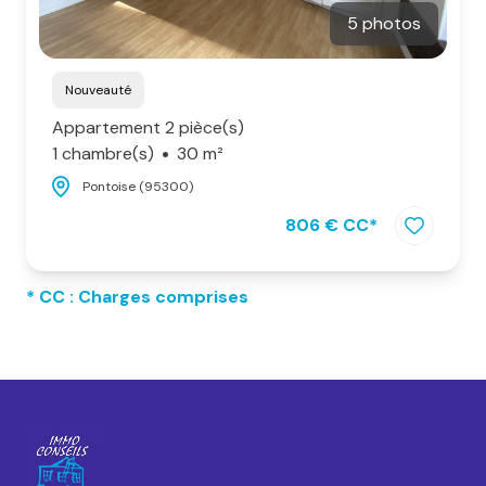
5 photos
Nouveauté
Appartement 2 pièce(s)
1 chambre(s)
30 m²
Pontoise (95300)
806 € CC*
* CC : Charges comprises