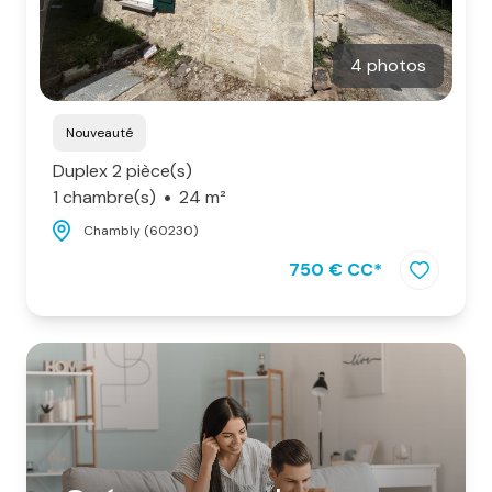
4 photos
Nouveauté
Duplex 2 pièce(s)
1 chambre(s)
24 m²
Chambly (60230)
750 € CC*