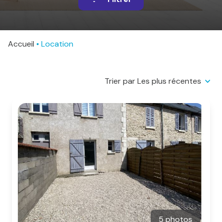
sommes-
nous
Alerte
Accueil
Location
e-
mail
Trier par Les plus récentes
Contact
5 photos