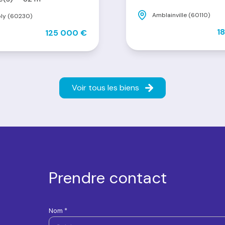
Amblainville (60110)
ly (60230)
1
125 000 €
Voir tous les biens
Prendre contact
Nom *