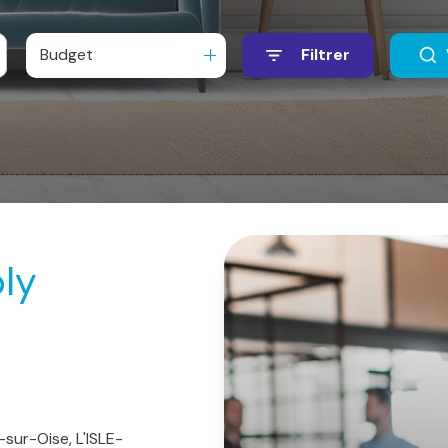
Budget
Filtrer
ly
sur-Oise, L'ISLE-