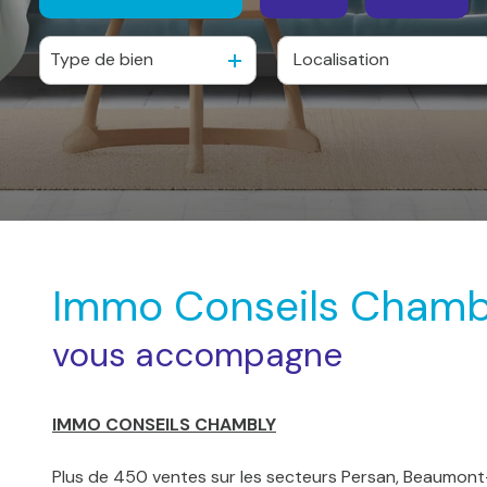
nous
Type de bien
Alerte
De l'ancien
à l'année
e-mail
De l'immo pro
Contact
Immo Conseils Chamb
vous accompagne
IMMO CONSEILS CHAMBLY
Plus de 450 ventes sur les secteurs Persan, Beaumont-