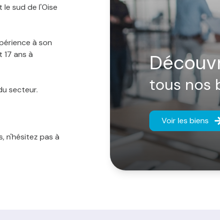
le sud de l'Oise
xpérience à son
t 17 ans à
Découvr
tous nos 
du secteur.
Voir les biens
 n'hésitez pas à