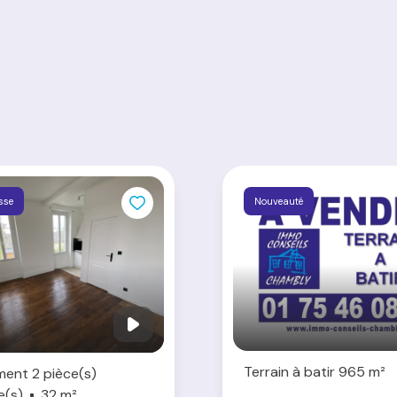
isse
Nouveauté
Terrain à batir 965 m²
ent 2 pièce(s)
e(s)
32 m²