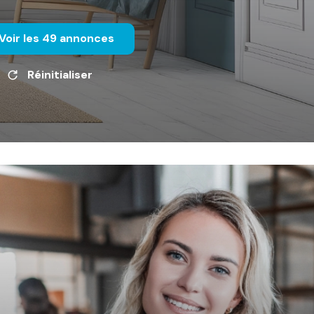
Voir les
49
annonces
Réinitialiser