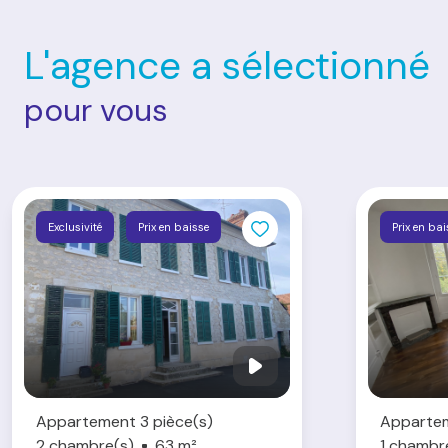
L'agence a sélectionné
pour vous
Exclusivité
Prix en baisse
Prix en ba
Appartement 3 pièce(s)
Appartem
2 chambre(s)
63 m²
1 chambr