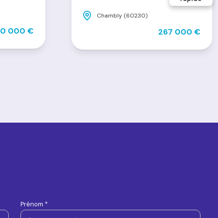
Chambly (60230)
80 000 €
267 000 €
Prénom *