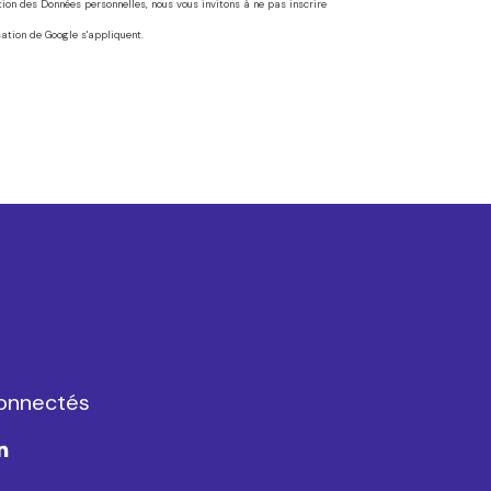
ction des Données personnelles, nous vous invitons à ne pas inscrire
sation
de Google s'appliquent.
onnectés