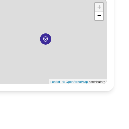
+
−
Leaflet
|
© OpenStreetMap
contributors