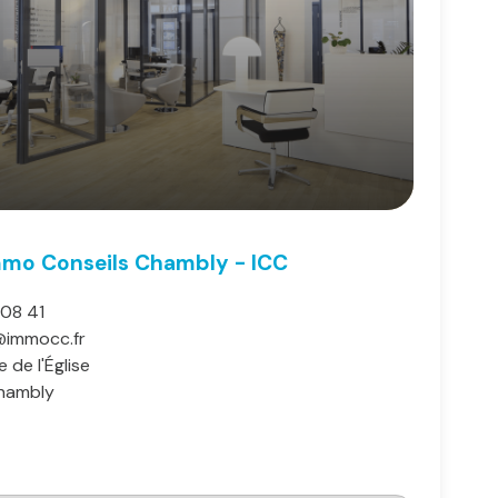
mmo Conseils Chambly - ICC
 08 41
@immocc.fr
 de l'Église
hambly