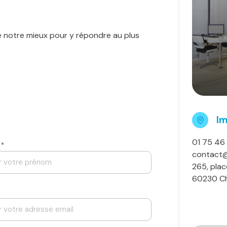
de notre mieux pour y répondre au plus
I
01 75 46
 *
contact
265, place
60230 C