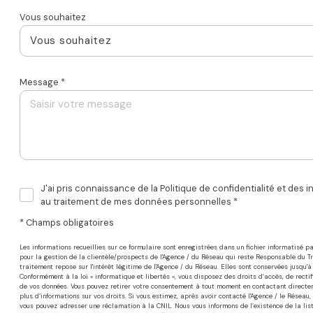
Vous souhaitez
Vous souhaitez
Message *
J'ai pris connaissance de la Politique de confidentialité et des i
au traitement de mes données personnelles *
* Champs obligatoires
Les informations recueillies sur ce formulaire sont enregistrées dans un fichier informatisé
pour la gestion de la clientèle/prospects de l'Agence / du Réseau qui reste Responsable du 
traitement repose sur l'intérêt légitime de l'Agence / du Réseau. Elles sont conservées jusqu
Conformément à la loi « informatique et libertés », vous disposez des droits d’accès, de rectifi
de vos données. Vous pouvez retirer votre consentement à tout moment en contactant directemen
plus d’informations sur vos droits. Si vous estimez, après avoir contacté l'Agence / le Réseau,
vous pouvez adresser une réclamation à la CNIL. Nous vous informons de l’existence de la lis