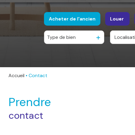
Acheter
de l'ancien
Louer
Type de bien
De l'ancien
à l'anné
De l'immo pro
Accueil
Contact
Prendre
contact