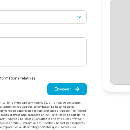
nformations relatives
Envoyer
 par La Boite Immo agissant comme Sous-traitant du traitement
Traitement de vos Données personnelles. La base légale du
'à demande de suppression et sont destinées à l'Agence / au Réseau.
cation, d’effacement, d’opposition, de limitation et de portabilité
t l’Agence / Le Réseau. Consultez le site https://cnil.fr/fr pour
 que vos droits « Informatique et Libertés » ne sont pas respectés,
te d'opposition au démarchage téléphonique « Bloctel », sur