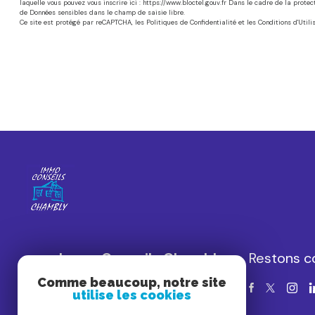
laquelle vous pouvez vous inscrire ici : https://www.bloctel.gouv.fr Dans le cadre de la prote
de Données sensibles dans le champ de saisie libre.
Ce site est protégé par reCAPTCHA, les
Politiques de Confidentialité
et les
Conditions d'Utili
Immo Conseils Chambly
Restons c
- ICC
Comme beaucoup, notre site
utilise les cookies
01 75 46 08 41