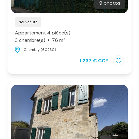
9 photos
Nouveauté
Appartement 4 pièce(s)
3 chambre(s)
76 m²
Chambly (60230)
1 237 € CC*