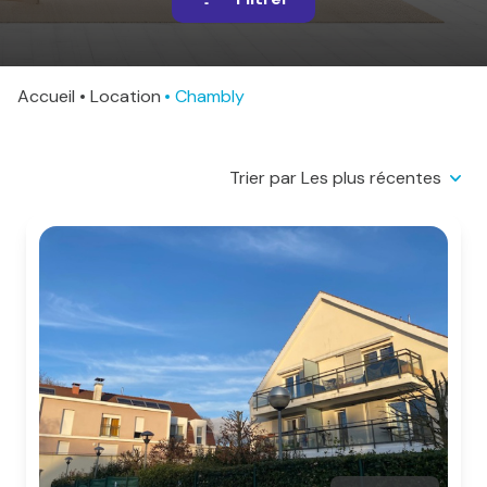
sommes-
nous
Alerte
Accueil
Location
Chambly
e-
mail
Trier par Les plus récentes
Contact