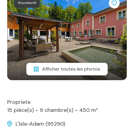
sommes-
Nouveauté
nous
Alerte
e-
mail
Contact
Afficher toutes les photos
Propriete
15 pièce(s)
9 chambre(s)
450 m²
L'Isle-Adam (95290)