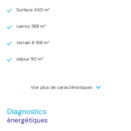
Surface 450 m²
carrez 388 m²
terrain 8 168 m²
séjour 90 m²
9 chambre(s)
Voir plus de caractéristiques
1 salle(s) de bain
7 salle(s) d'eau
Diagnostics
énergétiques
construit en 1905