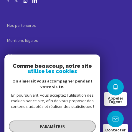
Nos partenaires
Mentions légales
Admin
Comme beaucoup, notre site
utilise les cookies
Nos honoraires
On aimerait vous accompagner pendant
Politique RGPD
votre visite.
En poursuivant, vous acceptez l'utilisation des
Appeler
cookies par ce site, afin de vous proposer des
Cookies
l'agent
contenus adaptés et réaliser des statistiques !
© 2026 | Tous droits réservés
PARAMÉTRER
Contacter