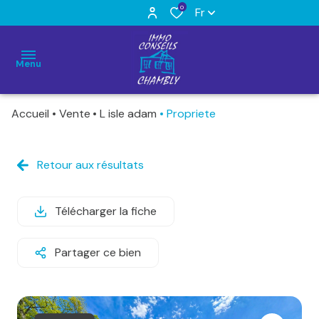
0
Fr
Menu
Accueil
Vente
L isle adam
Propriete
Accueil
Acheter
Retour aux résultats
Maisons
Maisons
Louer
et
et
demeures
demeures
Télécharger la fiche
Estimation
Appartements
Appartements
Nos
Partager ce bien
prestations
Terrains
Locaux
commerciaux
Qui
Autres