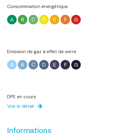
Consommation énergétique
cuisine américaine (équipée)
A
B
C
D
E
F
G
Chauffage central : au sol (pompe à chaleur)
10 parking(s)
Emission de gaz à effet de serre
exposition Sud-Ouest
A
B
C
D
E
F
G
1 niveau(x)
vue Dégagée
DPE en cours
Voir le détail
terrasse
visiophone
Informations