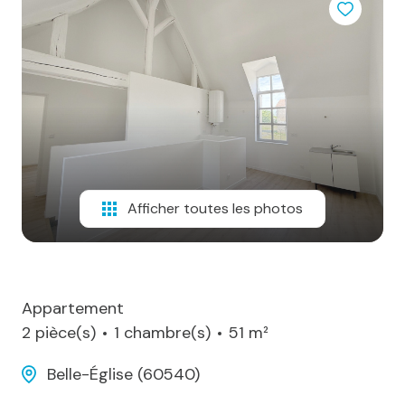
sommes-
nous
Alerte
e-
mail
Contact
Afficher toutes les photos
Appartement
2 pièce(s)
1 chambre(s)
51 m²
Belle-Église (60540)