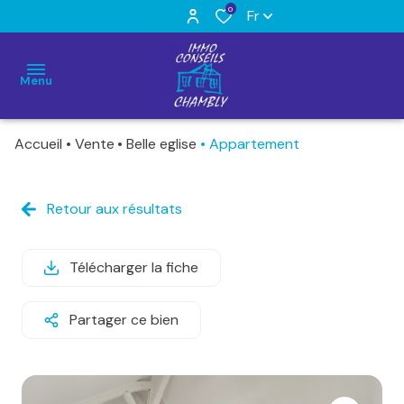
0
Fr
Menu
Accueil
Vente
Belle eglise
Appartement
Accueil
Acheter
Retour aux résultats
Maisons
Maisons
Louer
et
et
demeures
demeures
Télécharger la fiche
Estimation
Appartements
Appartements
Nos
Partager ce bien
prestations
Terrains
Locaux
commerciaux
Qui
Autres