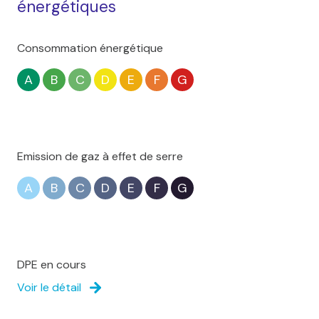
énergétiques
Consommation énergétique
A
B
C
D
E
F
G
Emission de gaz à effet de serre
A
B
C
D
E
F
G
DPE en cours
Voir le détail