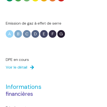
Emission de gaz à effet de serre
A
B
C
D
E
F
G
DPE en cours
Voir le détail
Informations
financières