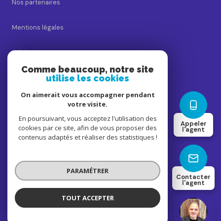
Nos partenaires
Mentions légales
Admin
Comme beaucoup, notre site
utilise les cookies
Nos honoraires
On aimerait vous accompagner pendant
Politique RGPD
votre visite.
En poursuivant, vous acceptez l'utilisation des
Appeler
cookies par ce site, afin de vous proposer des
Cookies
l'agent
contenus adaptés et réaliser des statistiques !
© 2026 | Tous droits réservés
PARAMÉTRER
Contacter
l'agent
Réalisé par
TOUT ACCEPTER
Ludovic Fresquet
Négociateur