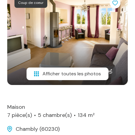
sommes-
Coup de coeur
nous
Alerte
e-
mail
Contact
Afficher toutes les photos
Maison
7 pièce(s)
5 chambre(s)
134 m²
Chambly (60230)