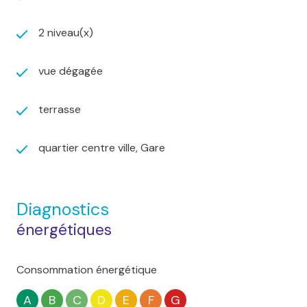
2 niveau(x)
vue dégagée
terrasse
quartier centre ville, Gare
Diagnostics
énergétiques
Consommation énergétique
A
B
C
D
E
F
G